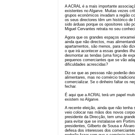
A ACRAL é a mais importante associaçã
existentes no Algarve. Muitas vezes cri
grupos económicos invadam a região co
os seus directores têm um histórico de 
sido árduas porque os opositores são p
Miguel Cervantes retrata no seu conhec
Agora que os grandes espaços enxameiam 
ainda que não directos, mas alimentando
apartamentos, são menos, para não diz
o que irá acontecer a essas grandes ilh
desmontar as tendas (uma força de expr
pequenos comerciantes que se vão adap
dificuldades acrescidas?
Diz-se que as pessoas não poderão deix
alimentares, mas no comércio tradicion
comercializar. Se o dinheiro faltar os
fechar.
É aqui que a ACRAL terá um papel muit
existem no Algarve.
A recente eleição, ainda que não tenha 
veio colocar nas mãos dos novos corpos
presidente da Direcção, tem uma grande
para evitar que se instalasse em Portim
presidentes, Gilberto de Sousa e Álvar
defesa dos interesses dos comerciantes 
poderão fazer com que o comércio tradi