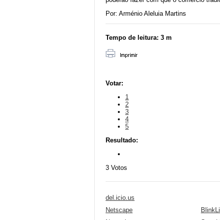
Por: Arménio Aleluia Martins
Tempo de leitura:
3 m
Votar:
1
2
3
4
5
Resultado:
3
Votos
del.icio.us
Netscape
BlinkLi