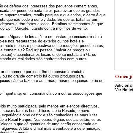
o de defesa dos interesses dos pequenos comerciantes,
ticada por pouco ou nada fazer, para evitar que os grandes
m supermercados, retails parques e quejandos, o certo é que
luta que não poderá ser olvidado. Só que as batalhas têm
oderosos e têm fortes aliados. Batalhas semelhantes às que
ido Dom Quixote, lutando contra moinhos de vento.
o Algarve de lés-a-lés e os turistas (potenciais clientes)
-se nos restaurantes do exterior ou nos hotéis e
er muito menos e perspectivando-se reduções preocupantes,
as comerciais? Reduzir pessoal, baixar os preços ou
essão) e abandonar os locais onde se instalaram? E os
tando às realidades são confrontados com outras
ar de comer e por isso têm de consumir produtos
O meu jo
al ou no grande comércio há outros produtos para
 negócios não se fazem e as firmas, mesmo pequenas terão de
Adicionar
Ver Notíc
o importante, em consonância com outras associações que
sido muito participada, pelo menos em elencos directivos,
 sociais tarefas bem difíceis. João Rosado, o novo
 experiência omo gestor e são conhecidas as suas lutas
ão o Retail Parque. Nos outros órgãos sociais estão, os ex-
o Viegas o que dá garantias de uma acção concertada em
algarvios. A luta é difícil mas a vontade e a determinação
cional não morra.