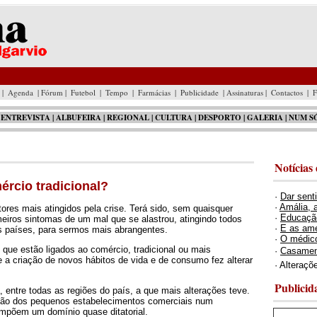
|
Agenda
| Fórum |
Futebol
|
Tempo
|
Farmácias
|
Publicidade
| Assinaturas |
Contactos
|
F
 ENTREVISTA |
ALBUFEIRA
|
REGIONAL
|
CULTURA
|
DESPORTO
|
GALERIA
|
NUM S
Notícias
ércio tradicional?
·
Dar sent
·
Amália, 
ores mais atingidos pela crise. Terá sido, sem quaisquer
·
Educação
meiros sintomas de um mal que se alastrou, atingindo todos
·
E as ame
s países, para sermos mais abrangentes.
·
O médic
s que estão ligados ao comércio, tradicional ou mais
·
Casamen
e a criação de novos hábitos de vida e de consumo fez alterar
· Alteraçõ
Publicid
, entre todas as regiões do país, a que mais alterações teve.
ção dos pequenos estabelecimentos comerciais num
impõem um domínio quase ditatorial.