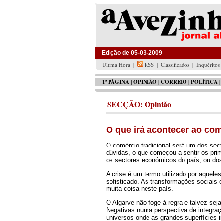
Edição de 05-03-2009
Última Hora
|
RSS
|
Classificados
|
Inquéritos
1ª PÁGINA
|
OPINIÃO
|
CORREIO
|
POLÍTICA
|
SECÇÃO: Opinião
O que irá acontecer ao com
O comércio tradicional será um dos sect
dúvidas, o que começou a sentir os pri
os sectores económicos do país, ou do
A crise é um termo utilizado por aquele
sofisticado. As transformações sociais 
muita coisa neste país.
O Algarve não foge à regra e talvez seja
Negativas numa perspectiva de integra
universos onde as grandes superfícies 