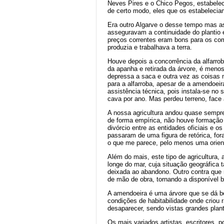
Neves Pires e o Chico Pegos, estabelec
de certo modo, eles que os estabelecia
Era outro Algarve o desse tempo mas as
asseguravam a continuidade do plantio
preços correntes eram bons para os co
produzia e trabalhava a terra.
Houve depois a concorrência da alfarro
da apanha e retirada da árvore, é menos
depressa a saca e outra vez as coisas
para a alfarroba, apesar de a amendoeir
assistência técnica, pois instala-se no
cava por ano. Mas perdeu terreno, face 
A nossa agricultura andou quase sempre
de forma empírica, não houve formação 
divórcio entre as entidades oficiais e 
passaram de uma figura de retórica, for
o que me parece, pelo menos uma orienta
Além do mais, este tipo de agricultura,
longe do mar, cuja situação geográfica 
deixada ao abandono. Outro contra que 
de mão de obra, tornando a disponível b
A amendoeira é uma árvore que se dá b
condições de habitabilidade onde criou
desaparecer, sendo vistas grandes plan
Os mais variados artistas, escritores, 