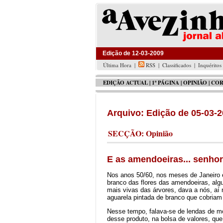
Edição de 12-03-2009
Última Hora
|
RSS
|
Classificados
|
Inquéritos
EDIÇÃO ACTUAL
|
1ª PÁGINA
|
OPINIÃO
|
COR
Arquivo: Edição de 05-03-
SECÇÃO: Opinião
E as amendoeiras... senho
Nos anos 50/60, nos meses de Janeiro 
branco das flores das amendoeiras, al
mais vivas das árvores, dava a nós, aí 
aguarela pintada de branco que cobria
Nesse tempo, falava-se de lendas de mo
desse produto, na bolsa de valores, qu