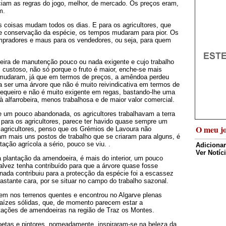
iam as regras do jogo, melhor, de mercado. Os preços eram,
m.
 coisas mudam todos os dias. E para os agricultores, que
 e conservação da espécie, os tempos mudaram para pior. Os
mpradores e maus para os vendedores, ou seja, para quem
beira de manutenção pouco ou nada exigente e cujo trabalho
 custoso, não só porque o fruto é maior, enche-se mais
 mudaram, já que em termos de preços, a amêndoa perdeu
a ser uma árvore que não é muito reivindicativa em termos de
 sequeiro e não é muito exigente em regas, bastando-lhe uma
à alfarrobeira, menos trabalhosa e de maior valor comercial.
 um pouco abandonada, os agricultores trabalhavam a terra
para os agricultores, parece ter havido quase sempre um
O meu jo
os agricultores, penso que os Grémios de Lavoura não
am mais uns postos de trabalho que se criaram para alguns, é
ção agrícola a sério, pouco se viu. .
Adicionar
Ver Notíc
 a plantação da amendoeira, é mais do interior, um pouco
talvez tenha contribuído para que a árvore quase fosse
nada contribuiu para a protecção da espécie foi a escassez
astante cara, por se situar no campo do trabalho sazonal.
em nos terrenos quentes e encontrou no Algarve plenas
 raízes sólidas, que, de momento parecem estar a
tações de amendoeiras na região de Traz os Montes.
poetas e pintores, nomeadamente, inspiraram-se na beleza da