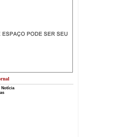
rnal
 Notícia
ias