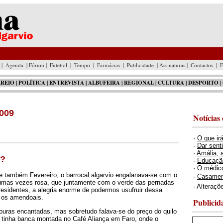
|
Agenda
| Fórum |
Futebol
|
Tempo
|
Farmácias
|
Publicidade
| Assinaturas |
Contactos
|
F
REIO
|
POLÍTICA
| ENTREVISTA |
ALBUFEIRA
|
REGIONAL
|
CULTURA
|
DESPORTO
|
2009
Notícias
·
O que ir
·
Dar sent
·
Amália, 
r?
·
Educação
·
O médic
e também Fevereiro, o barrocal algarvio engalanava-se com o
·
Casamen
gumas vezes rosa, que juntamente com o verde das pernadas
· Alteraçõ
residentes, a alegria enorme de podermos usufruir dessa
m os amendoais.
Publicid
uras encantadas, mas sobretudo falava-se do preço do quilo
e tinha banca montada no Café Aliança em Faro, onde o