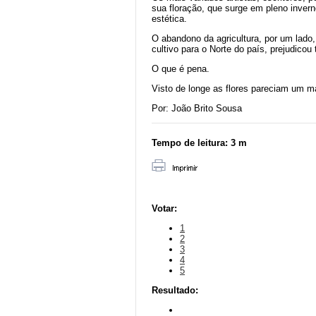
sua floração, que surge em pleno inver
estética.
O abandono da agricultura, por um lado
cultivo para o Norte do país, prejudico
O que é pena.
Visto de longe as flores pareciam um m
Por: João Brito Sousa
Tempo de leitura:
3 m
Votar:
1
2
3
4
5
Resultado: