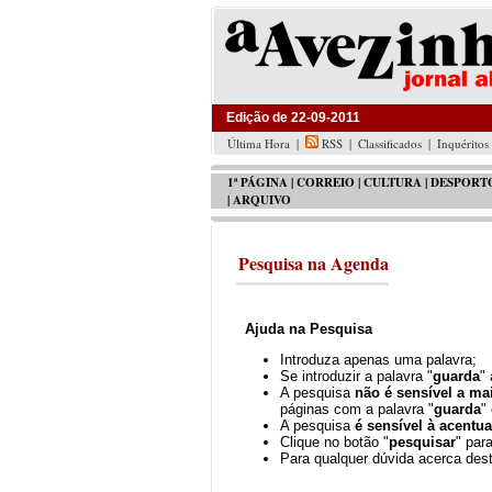
Edição de 22-09-2011
Última Hora
|
RSS
|
Classificados
|
Inquéritos
1ª PÁGINA
|
CORREIO
|
CULTURA
|
DESPORT
|
ARQUIVO
Pesquisa na Agenda
Ajuda na Pesquisa
Introduza apenas uma palavra;
Se introduzir a palavra "
guarda
"
A pesquisa
não é sensível a ma
páginas com a palavra "
guarda
" 
A pesquisa
é sensível à acentu
Clique no botão "
pesquisar
" para
Para qualquer dúvida acerca dest