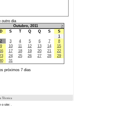
 outro dia
Outubro, 2011
>
D
S
T
Q
Q
S
S
1
2
3
4
5
6
7
8
9
10
11
12
13
14
15
16
17
18
19
20
21
22
23
24
25
26
27
28
29
30
31
os próximos 7 dias
a Técnica
o site: .