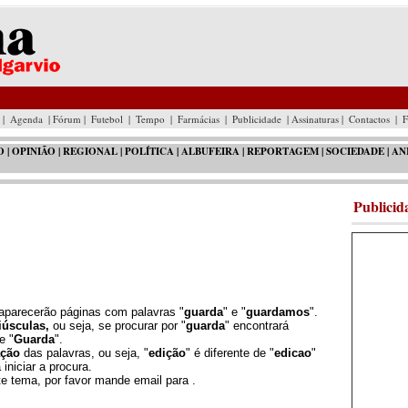
|
Agenda
| Fórum |
Futebol
|
Tempo
|
Farmácias
|
Publicidade
| Assinaturas |
Contactos
|
F
O
|
OPINIÃO
|
REGIONAL
|
POLÍTICA
|
ALBUFEIRA
| REPORTAGEM |
SOCIEDADE
|
AN
Publicid
 aparecerão páginas com palavras "
guarda
" e "
guardamos
".
iúsculas,
ou seja, se procurar por "
guarda
" encontrará
e "
Guarda
".
ação
das palavras, ou seja, "
edição
" é diferente de "
edicao
"
 iniciar a procura.
e tema, por favor mande email para .