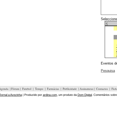
Seleccione
<
Eventos d
Pesquisa
Agenda
| Fórum |
Futebol
|
Tempo
|
Farmácias
|
Publicidade
| Assinaturas |
Contactos
|
Fich
Jornal a Avezinha
| Produzido por
ardina.com
, um produto da
Dom Digital
. Comentários sobre 