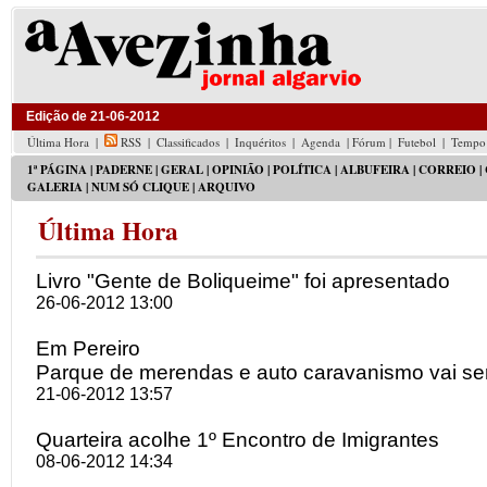
Edição de 21-06-2012
Última Hora
|
RSS
|
Classificados
|
Inquéritos
|
Agenda
| Fórum |
Futebol
|
Tempo
1ª PÁGINA
| PADERNE |
GERAL
|
OPINIÃO
|
POLÍTICA
|
ALBUFEIRA
|
CORREIO
|
GALERIA
|
NUM SÓ CLIQUE
|
ARQUIVO
Última Hora
Livro "Gente de Boliqueime" foi apresentado
26-06-2012 13:00
Em Pereiro
Parque de merendas e auto caravanismo vai se
21-06-2012 13:57
Quarteira acolhe 1º Encontro de Imigrantes
08-06-2012 14:34