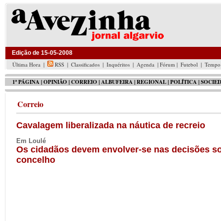
Edição de 15-05-2008
Última Hora
|
RSS
|
Classificados
|
Inquéritos
|
Agenda
| Fórum |
Futebol
|
Tempo
1ª PÁGINA
|
OPINIÃO
|
CORREIO
|
ALBUFEIRA
|
REGIONAL
|
POLÍTICA
|
SOCIE
Correio
Cavalagem liberalizada na náutica de recreio
Em Loulé
Os cidadãos devem envolver-se nas decisões so
concelho